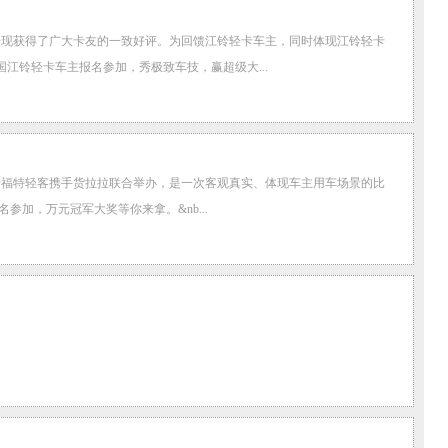
表现获得了广大卡友的一致好评。为回馈江铃轻卡车主，同时体现江铃轻卡
江铃轻卡车主报名参加，秀极致车技，赢超级大...
江铃福特轻客携手货拉拉联合举办，是一次客观真实、体现车主用车场景的比
加，万元冠军大奖等你来拿。&nb...