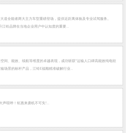
典与大道全能者两大主力车型重磅登场，提供近距离体验及专业试驾服务。
江铃品牌在当地企业用户中认知度的重要...
借空间、能效、续航等维度的卓越表现，成功斩获“运输人口碑高能效纯电轻
场景的标杆产品，江铃E福顺精准破解行业...
声喧哗！钜惠来袭机不可失!...