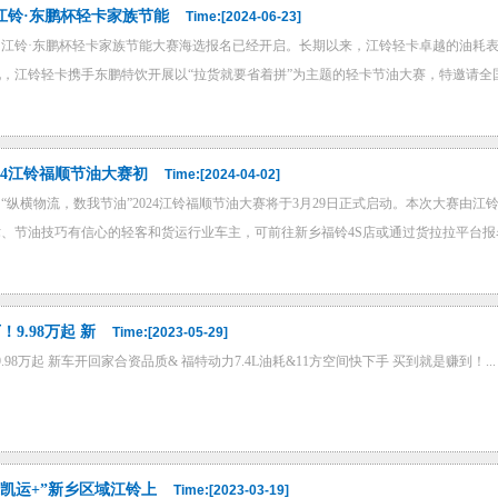
江铃·东鹏杯轻卡家族节能
Time:[2024-06-23]
江铃·东鹏杯轻卡家族节能大赛海选报名已经开启。长期以来，江铃轻卡卓越的油耗
，江铃轻卡携手东鹏特饮开展以“拉货就要省着拼”为主题的轻卡节油大赛，特邀请全国
24江铃福顺节油大赛初
Time:[2024-04-02]
“纵横物流，数我节油”2024江铃福顺节油大赛将于3月29日正式启动。本次大赛由
、节油技巧有信心的轻客和货运行业车主，可前往新乡福铃4S店或通过货拉拉平台报名参
！9.98万起 新
Time:[2023-05-29]
9.98万起 新车开回家合资品质& 福特动力7.4L油耗&11方空间快下手 买到就是赚到！...
凯运+”新乡区域江铃上
Time:[2023-03-19]