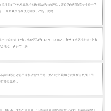
城配物流行业的飞速发展及相关政策法规趋向严格，定位为城配物流专业轻卡的
，最直观的感受便是挺拔、昂扬，同时...
铃凯运+轻卡，售价区间为9.68万 – 13.16万。新乡江铃区域凯运+上市
地点：新乡市天赐...
不得出现绝 对化用词和功能性用词。并在此郑重声明:我司所有页面上的
修改完善...
。8月26日成都车展开幕，江铃福特展台以轻客专场迎来江铃福顺荣耀上