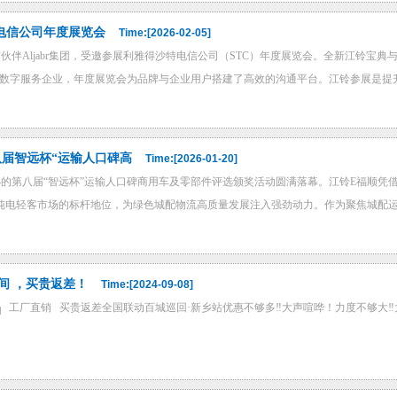
电信公司年度展览会
Time:[2026-02-05]
伙伴Aljabr集团，受邀参展利雅得沙特电信公司（STC）年度展览会。全新江铃宝
的数字服务企业，年度展览会为品牌与企业用户搭建了高效的沟通平台。江铃参展是提升
八届智远杯“运输人口碑高
Time:[2026-01-20]
的第八届“智远杯”运输人口碑商用车及零部件评选颁奖活动圆满落幕。江铃E福顺凭
纯电轻客市场的标杆地位，为绿色城配物流高质量发展注入强劲动力。作为聚焦城配运输
间 ，买贵返差！
Time:[2024-09-08]
═╗ 工厂直销 买贵返差全国联动百城巡回·新乡站优惠不够多‼大声喧哗！力度不够大‼大