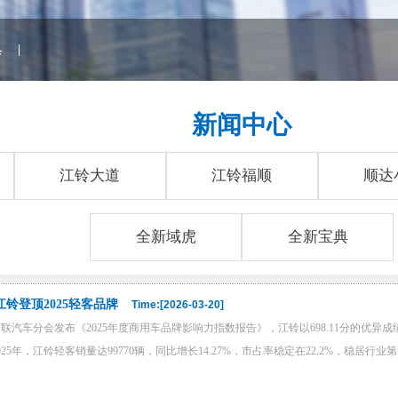
典
|
新闻中心
江铃大道
江铃福顺
顺达
全新域虎
全新宝典
铃登顶2025轻客品牌
Time:[2026-03-20]
联汽车分会发布《2025年度商用车品牌影响力指数报告》，江铃以698.11分的优异成
5年，江铃轻客销量达99770辆，同比增长14.27%，市占率稳定在22.2%，稳居行业第一