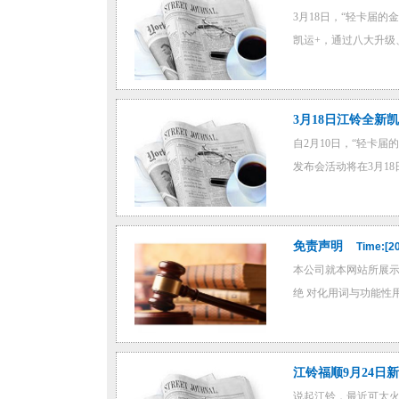
3月18日，“轻卡届
凯运+，通过八大升级
3月18日江铃全新
自2月10日，“轻卡届
发布会活动将在3月1
免责声明
Time:[2
本公司就本网站所展示
绝 对化用词与功能性
江铃福顺9月24日
说起江铃，最近可太火