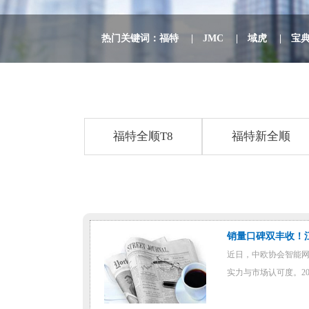
热门关键词：
福特
|
JMC
|
域虎
|
宝
福特全顺T8
福特新全顺
销量口碑双丰收！江
近日，中欧协会智能网
实力与市场认可度。202