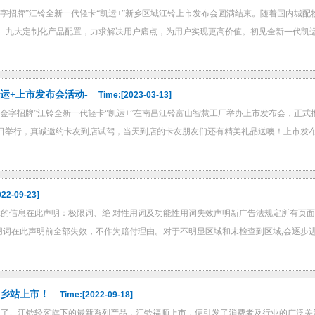
的金字招牌”江铃全新一代轻卡“凯运+”新乡区域江铃上市发布会圆满结束。随着国内
、九大定制化产品配置，力求解决用户痛点，为用户实现更高价值。初见全新一代凯运+
凯运+上市发布会活动-
Time:[2023-03-13]
的金字招牌”江铃全新一代轻卡“凯运+”在南昌江铃富山智慧工厂举办上市发布会，正式推出江
8日举行，真诚邀约卡友到店试驾，当天到店的卡友朋友们还有精美礼品送噢！上市发布会
022-09-23]
的信息在此声明：极限词、绝 对性用词及功能性用词失效声明新广告法规定所有页面
用词在此声明前全部失效，不作为赔付理由。对于不明显区域和未检查到区域,会逐步进行
新乡站上市！
Time:[2022-09-18]
了。江铃轻客旗下的最新系列产品，江铃福顺上市，便引发了消费者及行业的广泛关注