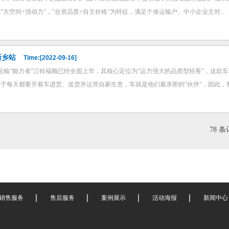
大空间+强动力"，"合资品质+自主价格"为特征，满足个体运输户、中小企业主对...
新乡站
Time:[2022-09-16]
运输“能力者”江铃福顺已经全面上市，其核心定位为“运力强大的品质型轻客”，这
于每天都要开着车进货、送货并运营自家生意，车就是他们最亲密的“伙伴”，因此，整
78 条
销售服务
售后服务
案例展示
活动海报
新闻中心