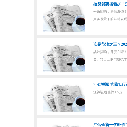
拉货就要省着拼！
号角吹响，激情燃烧！
真实场景下的油耗表现
谁是节油之王？20
战鼓擂响，开赛在即！
赛。对自己的驾驶技术
江铃福顺 官降1.5万
江铃福顺 官降1.5万！
江铃全新一代轻卡“